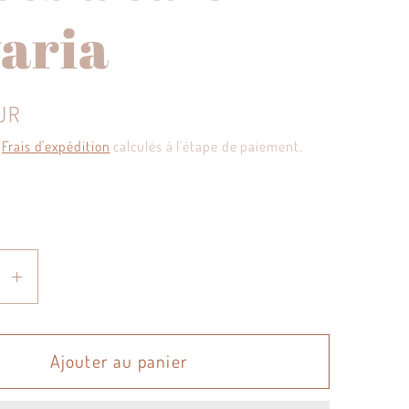
aria
UR
.
Frais d'expédition
calculés à l'étape de paiement.
e
Augmenter
la
é
quantité
de
Ajouter au panier
a
Barbara