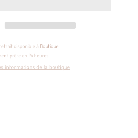
-
Set
3
pièces
à
café
retrait disponible à
Boutique
a
Bavaria
ment prête en 24 heures
es informations de la boutique