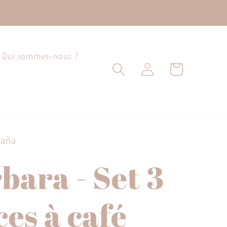
Qui sommes-nous ?
Connexion
Panier
baña
bara - Set 3
ces à café