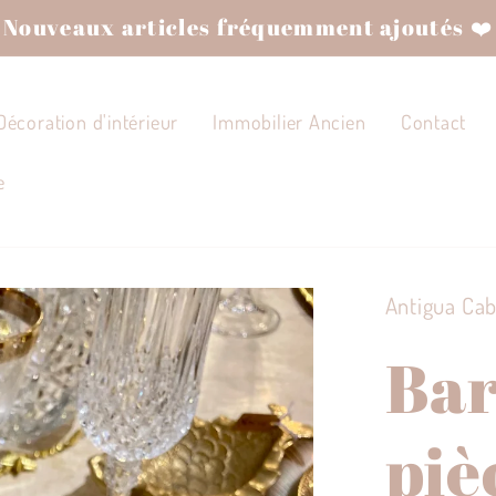
Nouveaux articles fréquemment ajoutés ❤️
Décoration d'intérieur
Immobilier Ancien
Contact
e
Antigua Ca
Bar
piè