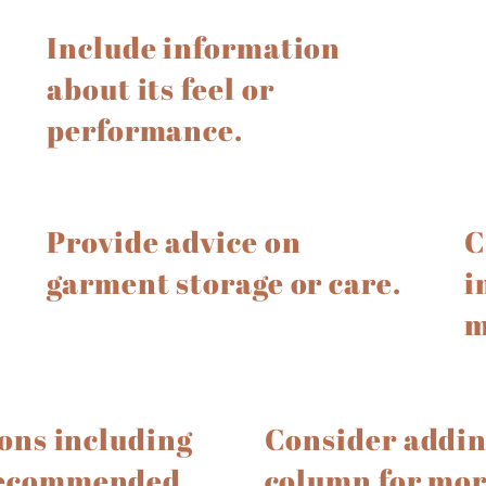
Include information
about its feel or
performance.
Provide advice on
C
garment storage or care.
i
m
ions including
Consider addin
recommended
column for more