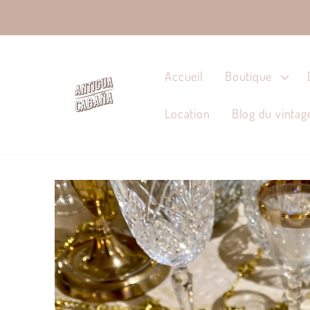
et passer
au
contenu
Accueil
Boutique
Location
Blog du vintag
Passer aux
informations
produits