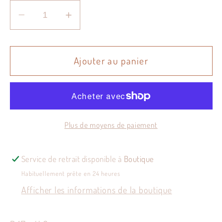
Réduire
Augmenter
la
la
quantité
quantité
de
de
Ajouter au panier
Coupelle
Coupelle
italienne
italienne
Assisi
Assisi
Plus de moyens de paiement
Service de retrait disponible à
Boutique
Habituellement prête en 24 heures
Afficher les informations de la boutique