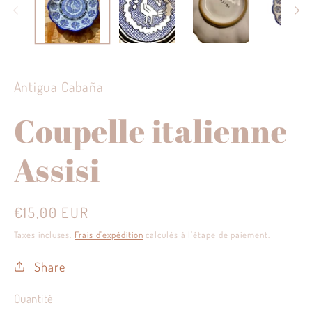
modale
Antigua Cabaña
Coupelle italienne
Assisi
Prix
€15,00 EUR
habituel
Taxes incluses.
Frais d'expédition
calculés à l'étape de paiement.
Share
Quantité