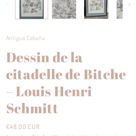
modale
Antigua Cabaña
Dessin de la
citadelle de Bitche
– Louis Henri
Schmitt
Prix
€48,00 EUR
habituel