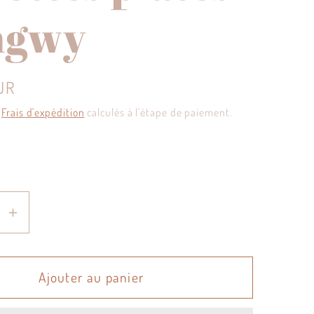
ngwy
UR
.
Frais d'expédition
calculés à l'étape de paiement.
e
Augmenter
la
é
quantité
de
Ajouter au panier
Lot