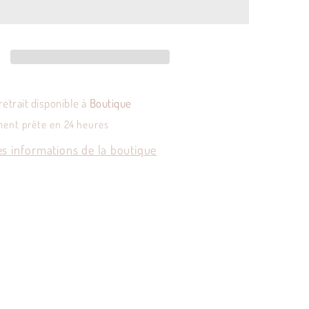
de
6
es
assiettes
plates
y
Longwy
retrait disponible à
Boutique
ment prête en 24 heures
es informations de la boutique