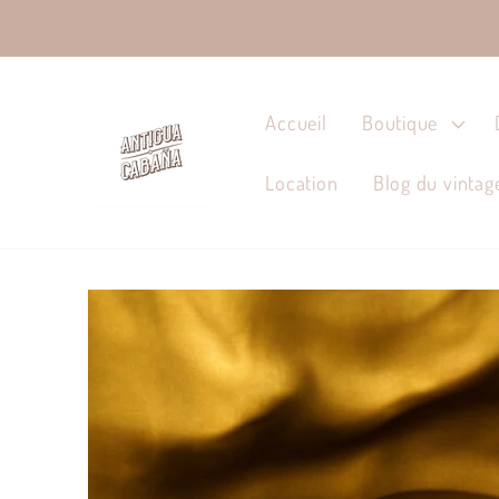
et passer
au
contenu
Accueil
Boutique
Location
Blog du vintag
Passer aux
informations
produits