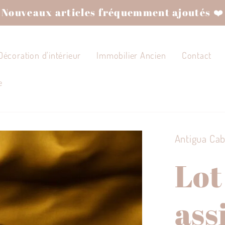
Nouveaux articles fréquemment ajoutés ❤️
Décoration d'intérieur
Immobilier Ancien
Contact
e
Antigua Ca
Lot
ass